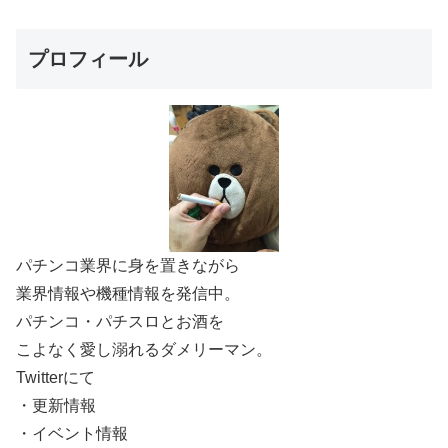
プロフィール
パチンコ業界に身を置きながら
業界情報や機種情報を発信中。
パチンコ・パチスロとお酒を
こよなく愛し溺れるダメリーマン。
Twitterにて
・更新情報
・イベント情報