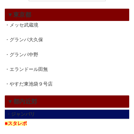
▼東京都
・メッセ武蔵境
・グランパ大久保
・グランパ中野
・エランドール田無
・やすだ東池袋９号店
▼都内近郊
・ジャンバリ
■スタレポ