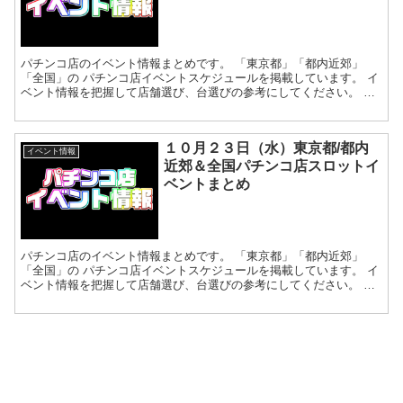
パチンコ店のイベント情報まとめです。 「東京都」「都内近郊」
「全国」の パチンコ店イベントスケジュールを掲載しています。 イ
ベント情報を把握して店舗選び、台選びの参考にしてください。 ※
急遽、変更・中止などが多くなっていますので...
１０月２３日（水）東京都/都内
イベント情報
近郊＆全国パチンコ店スロットイ
ベントまとめ
パチンコ店のイベント情報まとめです。 「東京都」「都内近郊」
「全国」の パチンコ店イベントスケジュールを掲載しています。 イ
ベント情報を把握して店舗選び、台選びの参考にしてください。 ※
急遽、変更・中止などが多くなっていますので...