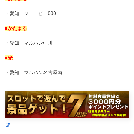
・愛知 ジェーピー888
■かたまる
・愛知 マルハン中川
■光
・愛知 マルハン名古屋南