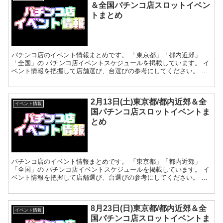
＆全国パチンコ店スロットイベン
トまとめ
パチンコ店のイベント情報まとめです。 「東京都」「都内近郊」
「全国」の パチンコ店イベントスケジュールを掲載しています。 イ
ベント情報を把握して店舗選び、台選びの参考にしてください。 ※
急遽、変更・中止などが多くなっていますので...
2月13日(土)東京都/都内近郊＆全
イベント情報
国パチンコ店スロットイベントま
とめ
パチンコ店のイベント情報まとめです。 「東京都」「都内近郊」
「全国」の パチンコ店イベントスケジュールを掲載しています。 イ
ベント情報を把握して店舗選び、台選びの参考にしてください。 ※
急遽、変更・中止などが多くなっていますので...
8月23日(日)東京都/都内近郊＆全
イベント情報
国パチンコ店スロットイベントま