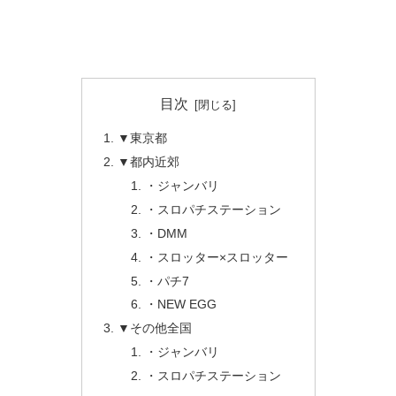
目次
▼東京都
▼都内近郊
・ジャンバリ
・スロパチステーション
・DMM
・スロッター×スロッター
・パチ7
・NEW EGG
▼その他全国
・ジャンバリ
・スロパチステーション