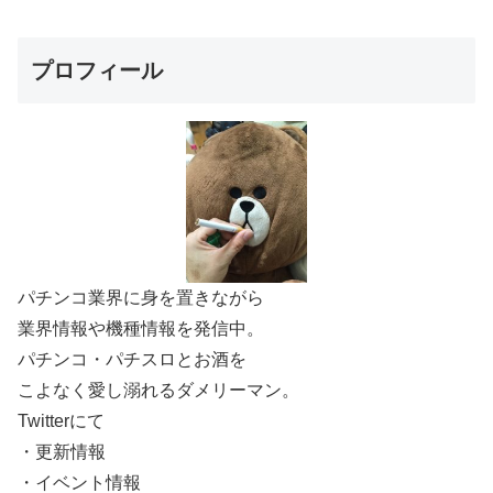
プロフィール
パチンコ業界に身を置きながら
業界情報や機種情報を発信中。
パチンコ・パチスロとお酒を
こよなく愛し溺れるダメリーマン。
Twitterにて
・更新情報
・イベント情報