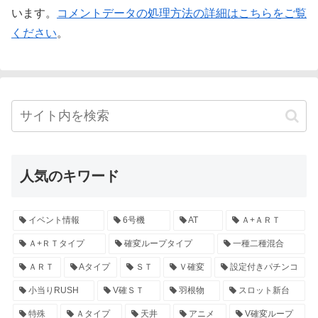
います。
コメントデータの処理方法の詳細はこちらをご覧
ください
。
人気のキワード
イベント情報
6号機
AT
Ａ+ＡＲＴ
Ａ+ＲＴタイプ
確変ループタイプ
一種二種混合
ＡＲＴ
Aタイプ
ＳＴ
Ｖ確変
設定付きパチンコ
小当りRUSH
V確ＳＴ
羽根物
スロット新台
特殊
Ａタイプ
天井
アニメ
V確変ループ