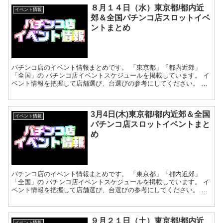
８月１４日（水）東京都/都内近
イベント情報
郊＆全国パチンコ店スロットイベ
ントまとめ
パチンコ店のイベント情報まとめです。 「東京都」「都内近郊」
「全国」の パチンコ店イベントスケジュールを掲載しています。 イ
ベント情報を把握して店舗選び、台選びの参考にしてください。 ※
急遽、変更・中止などが多くなっていますので...
3月4日(木)東京都/都内近郊＆全国
イベント情報
パチンコ店スロットイベントまと
め
パチンコ店のイベント情報まとめです。 「東京都」「都内近郊」
「全国」の パチンコ店イベントスケジュールを掲載しています。 イ
ベント情報を把握して店舗選び、台選びの参考にしてください。 ※
急遽、変更・中止などが多くなっていますので...
９月２１日（土）東京都/都内近
イベント情報