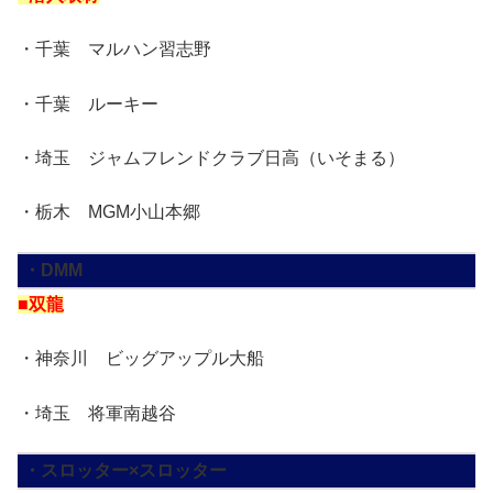
・千葉 マルハン習志野
・千葉 ルーキー
・埼玉 ジャムフレンドクラブ日高（いそまる）
・栃木 MGM小山本郷
・DMM
■双龍
・神奈川 ビッグアップル大船
・埼玉 将軍南越谷
・スロッター×スロッター