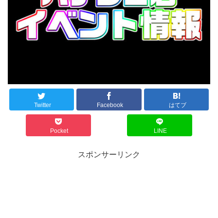
Twitter
Facebook
はてブ
Pocket
LINE
スポンサーリンク