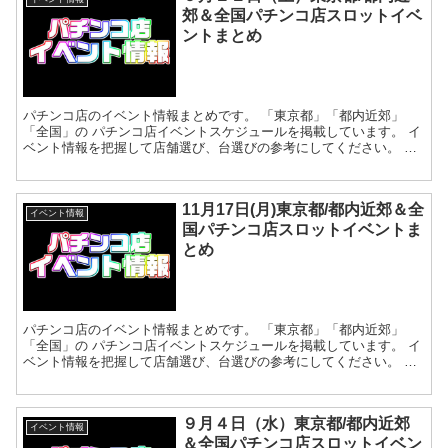
郊＆全国パチンコ店スロットイベ
ントまとめ
パチンコ店のイベント情報まとめです。 「東京都」「都内近郊」
「全国」の パチンコ店イベントスケジュールを掲載しています。 イ
ベント情報を把握して店舗選び、台選びの参考にしてください。 ※
急遽、変更・中止などが多くなっていますので...
11月17日(月)東京都/都内近郊＆全
イベント情報
国パチンコ店スロットイベントま
とめ
パチンコ店のイベント情報まとめです。 「東京都」「都内近郊」
「全国」の パチンコ店イベントスケジュールを掲載しています。 イ
ベント情報を把握して店舗選び、台選びの参考にしてください。 ※
急遽、変更・中止などが多くなっていますので...
９月４日（水）東京都/都内近郊
イベント情報
＆全国パチンコ店スロットイベン