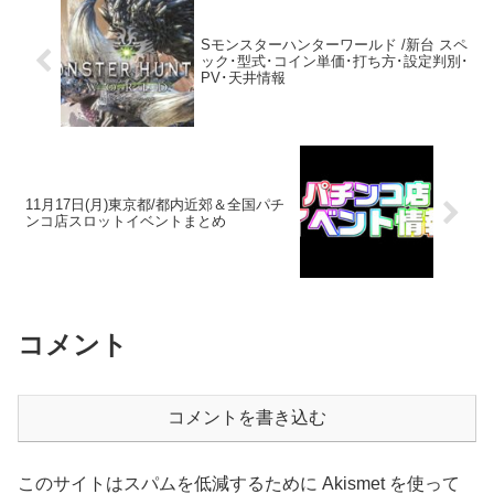
Sモンスターハンターワールド /新台 スペ
ック･型式･コイン単価･打ち方･設定判別･
PV･天井情報
11月17日(月)東京都/都内近郊＆全国パチ
ンコ店スロットイベントまとめ
コメント
コメントを書き込む
このサイトはスパムを低減するために Akismet を使って