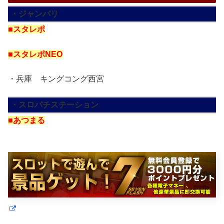
・ジャンバリ
■スタレポ
■スタレポNEO
・兵庫 キングコング西宮
・スロパチステーション
■あつまる