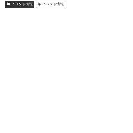
イベント情報
イベント情報