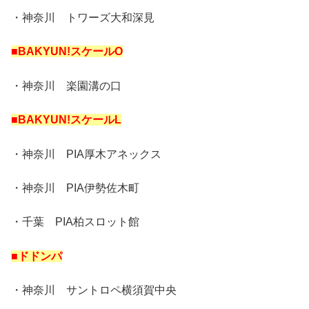
・神奈川 トワーズ大和深見
■BAKYUN!スケールO
・神奈川 楽園溝の口
■BAKYUN!スケールL
・神奈川 PIA厚木アネックス
・神奈川 PIA伊勢佐木町
・千葉 PIA柏スロット館
■ドドンパ
・神奈川 サントロペ横須賀中央