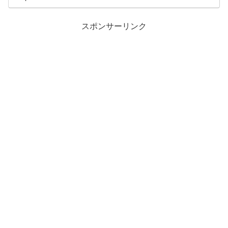
スポンサーリンク