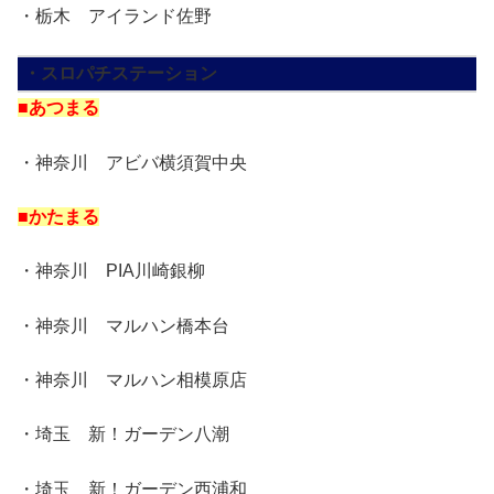
・栃木 アイランド佐野
・スロパチステーション
■あつまる
・神奈川 アビバ横須賀中央
■かたまる
・神奈川 PIA川崎銀柳
・神奈川 マルハン橋本台
・神奈川 マルハン相模原店
・埼玉 新！ガーデン八潮
・埼玉 新！ガーデン西浦和