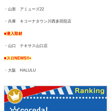
・山形 アミューズ22
・兵庫 キコーナタウン川西多田院店
■潜入取材
・山口 テキサス山口店
■スロNEWS!!+
・大阪 HALULU