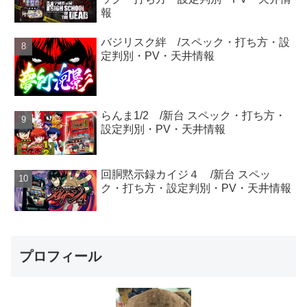
報
バジリスク絆 /スペック・打ち方・設
定判別・PV・天井情報
らんま1/2 /新台 スペック・打ち方・
設定判別・PV・天井情報
回胴黙示録カイジ４ /新台 スペッ
ク・打ち方・設定判別・PV・天井情報
プロフィール