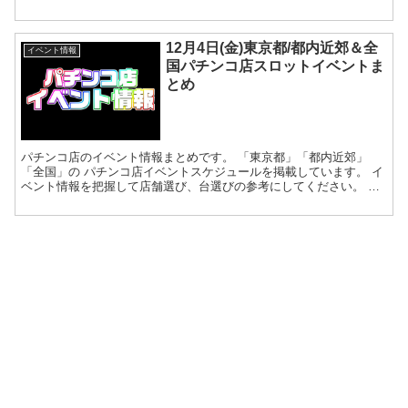
急遽、変更・中止などが多くなっていますので...
12月4日(金)東京都/都内近郊＆全
イベント情報
国パチンコ店スロットイベントま
とめ
パチンコ店のイベント情報まとめです。 「東京都」「都内近郊」
「全国」の パチンコ店イベントスケジュールを掲載しています。 イ
ベント情報を把握して店舗選び、台選びの参考にしてください。 ※
急遽、変更・中止などが多くなっていますので...