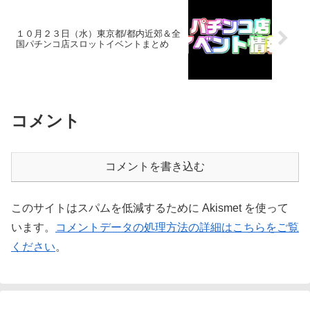
１０月２３日（水）東京都/都内近郊＆全
国パチンコ店スロットイベントまとめ
コメント
コメントを書き込む
このサイトはスパムを低減するために Akismet を使って
います。
コメントデータの処理方法の詳細はこちらをご覧
ください
。