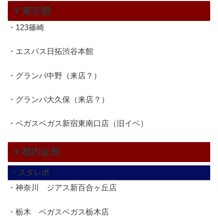
▼東京都
・123篠崎
・エスパス日拓渋谷本館
・グランパ中野（来店？）
・グランパ大久保（来店？）
・ベガスベガス新宿東南口店（旧イベ）
▼都内近郊
・スタレポ
・神奈川 ジアス新百合ヶ丘店
・栃木 ベガスベガス栃木店