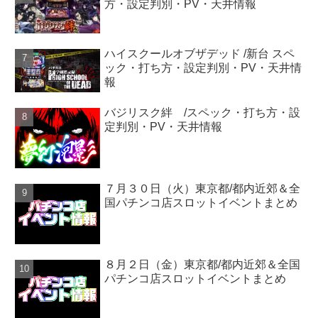
方・設定判別・PV・天井情報
ハイスクールオブザデッド /新台 スペ
ック・打ち方・設定判別・PV・天井情
報
バジリスク絆 /スペック・打ち方・設
定判別・PV・天井情報
７月３０日（火）東京都/都内近郊＆全
国パチンコ店スロットイベントまとめ
８月２日（金）東京都/都内近郊＆全国
パチンコ店スロットイベントまとめ