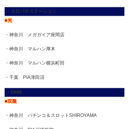
・スロパチステーション
■光
・神奈川 メガガイア座間店
・神奈川 マルハン厚木
・神奈川 マルハン横浜町田
・千葉 PIA津田沼
・DMM
■双龍
・神奈川 パチンコ＆スロットSHIROYAMA