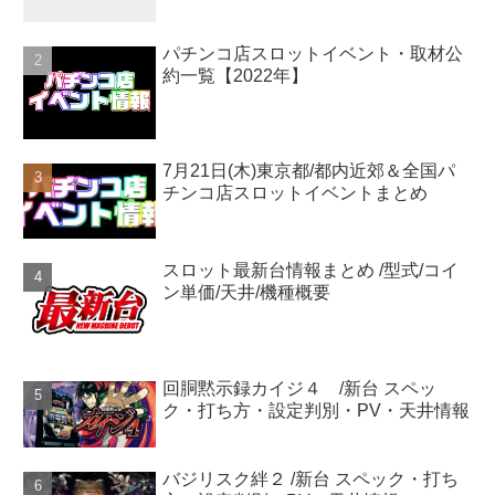
パチンコ店スロットイベント・取材公
約一覧【2022年】
7月21日(木)東京都/都内近郊＆全国パ
チンコ店スロットイベントまとめ
スロット最新台情報まとめ /型式/コイ
ン単価/天井/機種概要
回胴黙示録カイジ４ /新台 スペッ
ク・打ち方・設定判別・PV・天井情報
バジリスク絆２ /新台 スペック・打ち