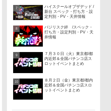
ハイスクールオブザデッド /
新台 スペック・打ち方・設
定判別・PV・天井情報
バジリスク絆 /スペック・
打ち方・設定判別・PV・天
井情報
７月３０日（火）東京都/都
内近郊＆全国パチンコ店ス
ロットイベントまとめ
８月２日（金）東京都/都内
近郊＆全国パチンコ店スロ
ットイベントまとめ