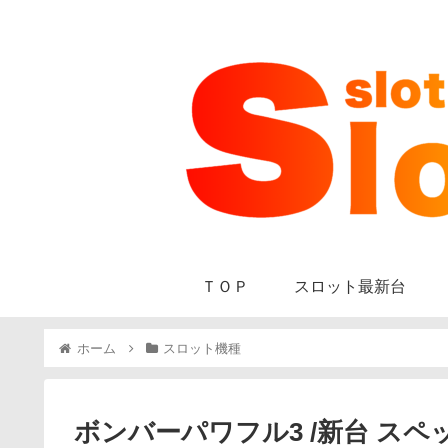
ＴＯＰ
スロット最新台
ホーム
スロット機種
ボンバーパワフル3 /新台 ス