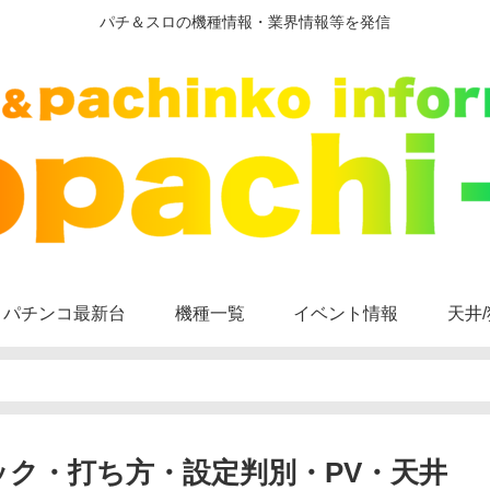
パチ＆スロの機種情報・業界情報等を発信
パチンコ最新台
機種一覧
イベント情報
天井
ペック・打ち方・設定判別・PV・天井