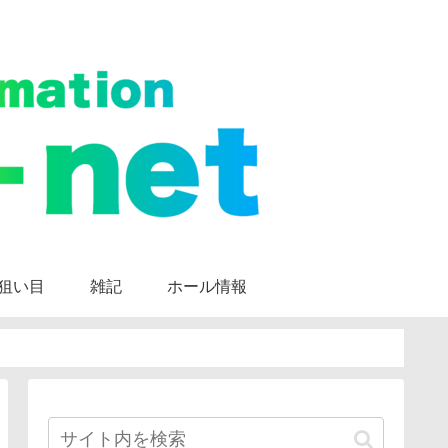
/狙い目
雑記
ホール情報