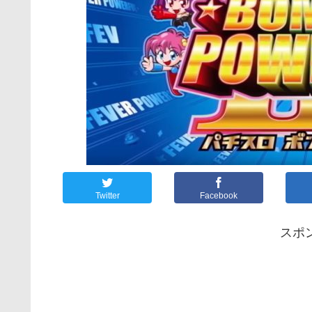
Twitter
Facebook
スポ