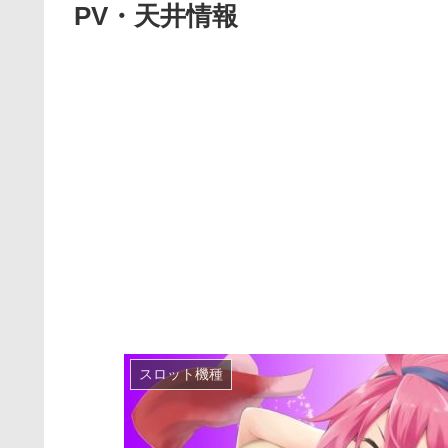
PV・天井情報
スロット機種