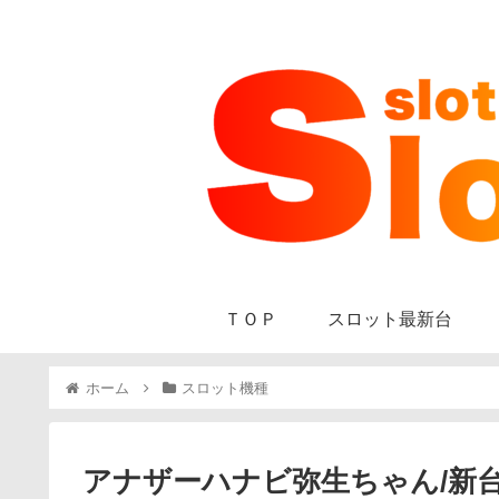
ＴＯＰ
スロット最新台
ホーム
スロット機種
アナザーハナビ弥生ちゃん/新