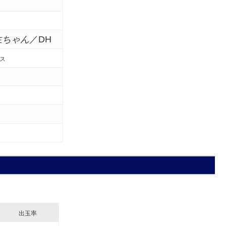
生ちゃん
／DH
ス
出玉率