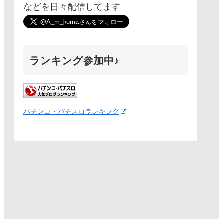
などを日々配信してます
ランキング参加中♪
パチンコ・パチスロランキング