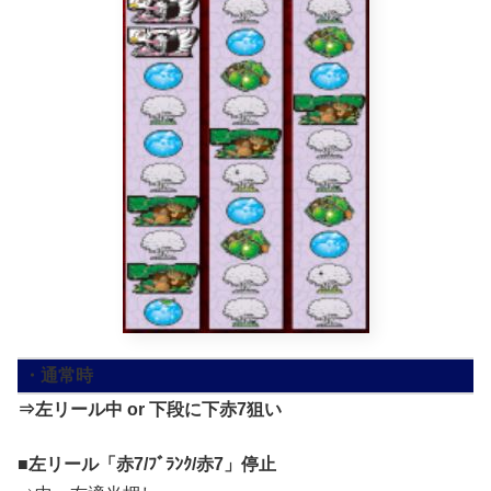
・通常時
⇒左リール中 or 下段に下赤7狙い
■左リール「赤7/ﾌﾞﾗﾝｸ/赤7」停止