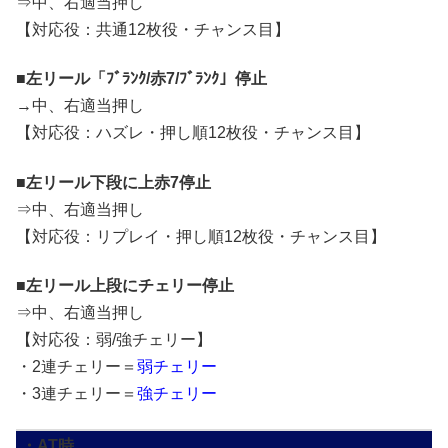
⇒中、右適当押し
【対応役：共通12枚役・チャンス目】
■左リール「ﾌﾞﾗﾝｸ/赤7/ﾌﾞﾗﾝｸ」停止
→中、右適当押し
【対応役：ハズレ・押し順12枚役・チャンス目】
■左リール下段に上赤7停止
⇒中、右適当押し
【対応役：リプレイ・押し順12枚役・チャンス目】
■左リール上段にチェリー停止
⇒中、右適当押し
【対応役：弱/強チェリー】
・2連チェリー＝
弱チェリー
・3連チェリー＝
強チェリー
・AT時