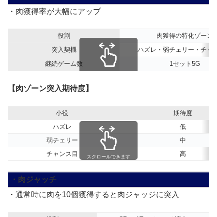
・肉獲得率が大幅にアップ
役割
肉獲得の特化ゾーン
突入契機
ハズレ・弱チェリー・チャ
継続ゲーム数
1セット5G
スクロールできます
【肉ゾーン突入期待度】
小役
期待度
ハズレ
低
弱チェリー
中
チャンス目
高
スクロールできます
・肉ジャッチ
・通常時に肉を10個獲得すると肉ジャッジに突入