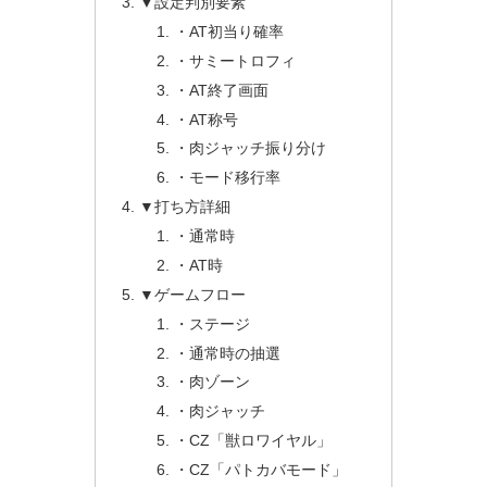
▼設定判別要素
・AT初当り確率
・サミートロフィ
・AT終了画面
・AT称号
・肉ジャッチ振り分け
・モード移行率
▼打ち方詳細
・通常時
・AT時
▼ゲームフロー
・ステージ
・通常時の抽選
・肉ゾーン
・肉ジャッチ
・CZ「獣ロワイヤル」
・CZ「パトカバモード」