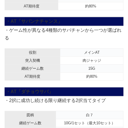
AT期待度
約80%
・AT「サバンナチャンス」
・ゲーム性が異なる4種類のサバチャンから一つが選ばれ
る
役割
メインAT
突入契機
肉ジャッジ
継続ゲーム数
15G
AT期待度
約80%
・AT「ダチョウサバ」
・2択に成功し続ける限り継続する2択当てタイプ
図柄
白７
継続ゲーム数
10G/1セット（最大10セット）