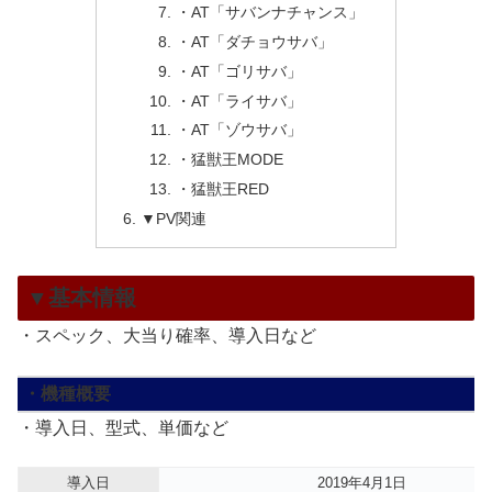
・AT「サバンナチャンス」
・AT「ダチョウサバ」
・AT「ゴリサバ」
・AT「ライサバ」
・AT「ゾウサバ」
・猛獣王MODE
・猛獣王RED
▼PV関連
▼基本情報
・スペック、大当り確率、導入日など
・機種概要
・導入日、型式、単価など
導入日
2019年4月1日