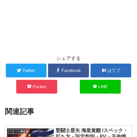
シェアする
Twitter
Facebook
はてブ
Pocket
LINE
関連記事
聖闘士星矢 海皇覚醒 /スペック・
スロット機種
打ち方・設定判別・PV・天井情