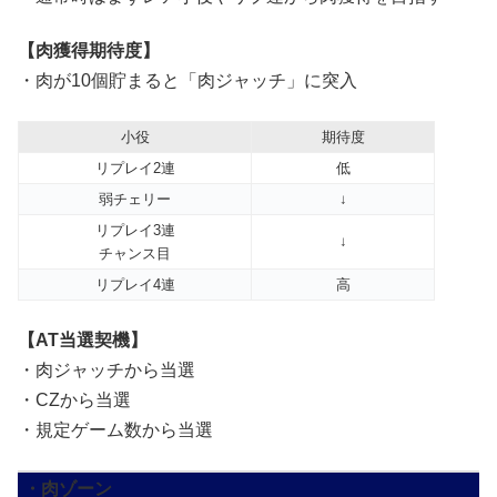
【肉獲得期待度】
・肉が10個貯まると「肉ジャッチ」に突入
小役
期待度
リプレイ2連
低
弱チェリー
↓
リプレイ3連
↓
チャンス目
リプレイ4連
高
【AT当選契機】
・肉ジャッチから当選
・CZから当選
・規定ゲーム数から当選
・肉ゾーン