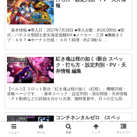
報
基本情報 ■導入日：2017年7月18日 ■導入台数：約10,000台 ■型
式：パチスロ聖闘士星矢海皇覚醒KH ■メーカー：三洋 ■機種タイ
プ：ＡＲＴ ■ボーナス仕様： ＡＲＴ純増：約2.0枚/Ｇ ...
紅き魂は桜の如く /新台 スペッ
スロット機種
ク・打ち方・設定判別・PV・天
井情報 編集
【ベルコ】スロット新台「紅き魂は桜の如く（紅桜）」機種詳細・
攻略ページです。 ・基本スペック・設定判別・演出関係・天井情報
・ＰＶ動画などの詳細を分かり次第、随時更新中。日々の立ち回り
や設定判別にご活用ください。 ▼基本情報 ・ス...
コンチネンタルゼロ /スペッ
スロット機種
ク・設定判別・打ち方・天井情報
メニュー
ホーム
検索
トップ
サイドバー