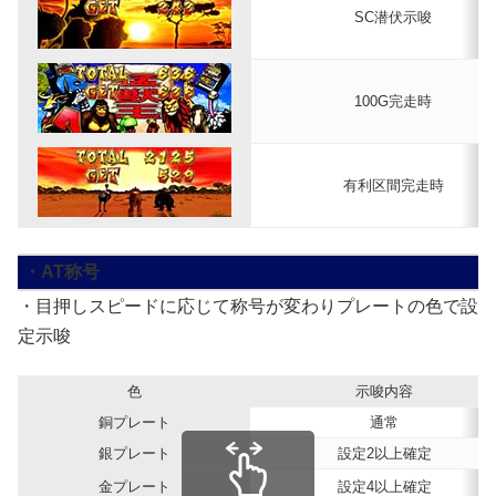
SC潜伏示唆
100G完走時
有利区間完走時
・AT称号
・目押しスピードに応じて称号が変わりプレートの色で設
定示唆
色
示唆内容
銅プレート
通常
銀プレート
設定2以上
確定
金プレート
設定4以上
確定