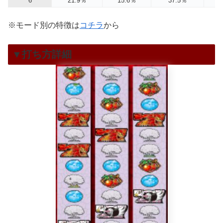
6
21.9％
15.6％
37.5％
※モード別の特徴は
コチラ
から
▼打ち方詳細