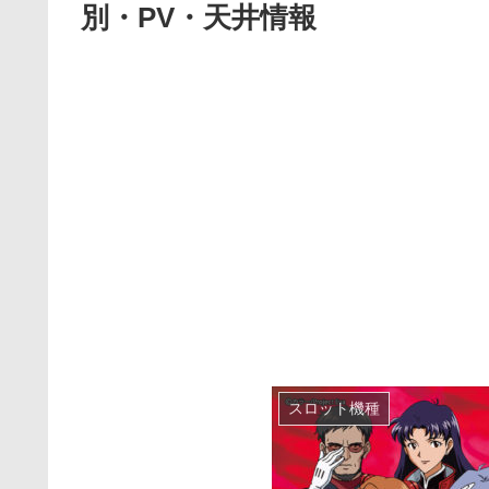
別・PV・天井情報
スロット機種