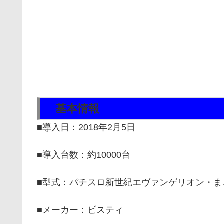
基本情報
■導入日：2018年2月5日
■導入台数：約10000台
■型式：パチスロ新世紀エヴァンゲリオン・まご
■メーカー：ビスティ