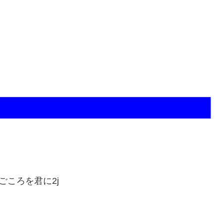
ころを君に2j