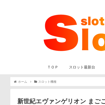
ＴＯＰ
スロット最新台
ホーム
スロット機種
新世紀エヴァンゲリオン まご