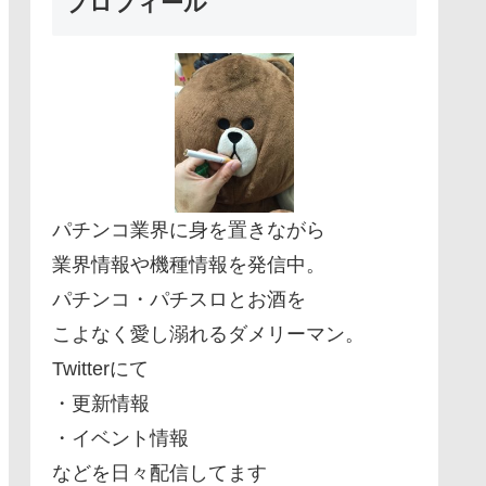
プロフィール
パチンコ業界に身を置きながら
業界情報や機種情報を発信中。
パチンコ・パチスロとお酒を
こよなく愛し溺れるダメリーマン。
Twitterにて
・更新情報
・イベント情報
などを日々配信してます