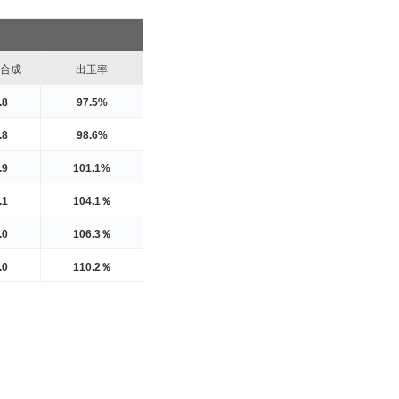
合成
出玉率
.8
97.5%
.8
98.6%
.9
101.1%
.1
104.1％
.0
106.3％
.0
110.2％