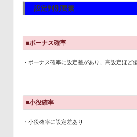
設定判別要素
■ボーナス確率
・ボーナス確率に設定差があり、高設定ほど
■小役確率
・小役確率に設定差あり