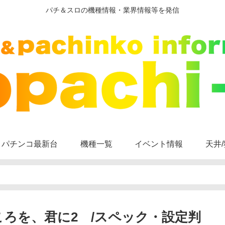
パチ＆スロの機種情報・業界情報等を発信
パチンコ最新台
機種一覧
イベント情報
天井
ころを、君に2 /スペック・設定判