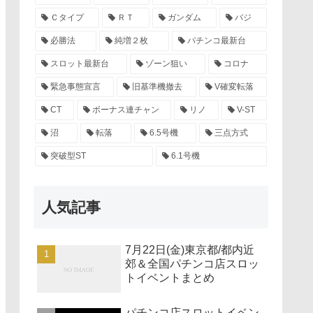
Ｃタイプ
ＲＴ
ガンダム
バジ
必勝法
純増２枚
パチンコ最新台
スロット最新台
ゾーン狙い
コロナ
緊急事態宣言
旧基準機撤去
V確変転落
CT
ボーナス連チャン
リノ
V-ST
沼
転落
6.5号機
三点方式
突破型ST
6.1号機
人気記事
7月22日(金)東京都/都内近
郊＆全国パチンコ店スロッ
トイベントまとめ
パチンコ店スロットイベン