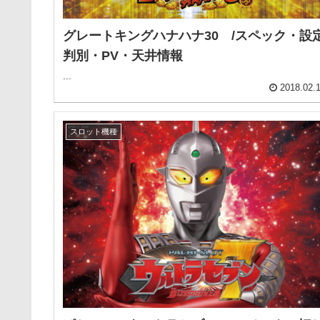
グレートキングハナハナ30 /スペック・設
判別・PV・天井情報
...
2018.02.
スロット機種