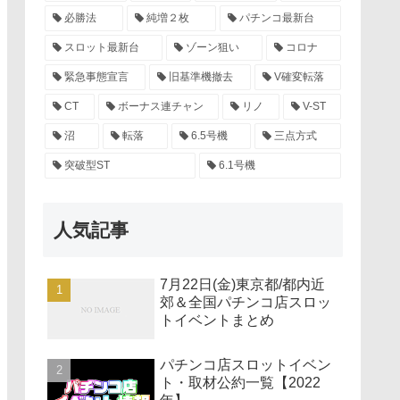
必勝法
純増２枚
パチンコ最新台
スロット最新台
ゾーン狙い
コロナ
緊急事態宣言
旧基準機撤去
V確変転落
CT
ボーナス連チャン
リノ
V-ST
沼
転落
6.5号機
三点方式
突破型ST
6.1号機
人気記事
7月22日(金)東京都/都内近
郊＆全国パチンコ店スロッ
トイベントまとめ
パチンコ店スロットイベン
ト・取材公約一覧【2022