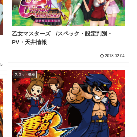
乙女マスターズ /スペック・設定判別・
PV・天井情報
...
2018.02.04
05
スロット機種