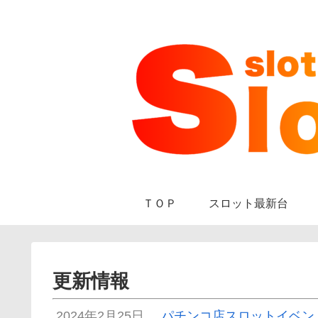
ＴＯＰ
スロット最新台
更新情報
2024年2月25日
パチンコ店スロットイベント