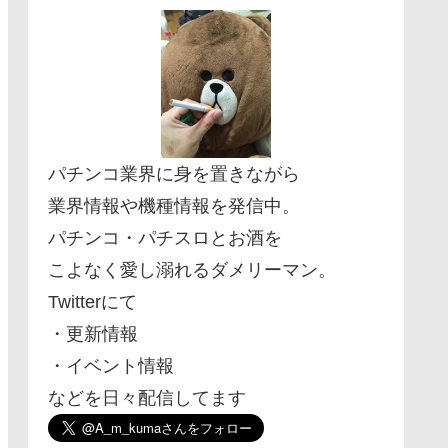
パチンコ業界に身を置きながら
業界情報や機種情報を発信中。
パチンコ・パチスロとお酒を
こよなく愛し溺れるダメリーマン。
Twitterにて
・更新情報
・イベント情報
などを日々配信してます