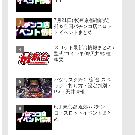
年】
7月21日(木)東京都/都内近
郊＆全国パチンコ店スロッ
トイベントまとめ
スロット最新台情報まとめ /
型式/コイン単価/天井/機種
概要
バジリスク絆２ /新台 スペ
ック・打ち方・設定判別・
PV・天井情報
6月 東京都 近郊 /パチン
コ・スロットイベントまと
め