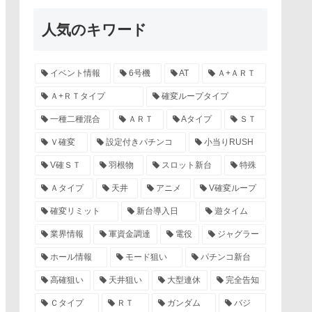
人気のキワード
イベント情報
6号機
AT
Ａ+ＡＲＴ
Ａ+ＲＴタイプ
確変ループタイプ
一種二種混合
ＡＲＴ
Aタイプ
ＳＴ
Ｖ確変
設定付きパチンコ
小当りRUSH
V確ＳＴ
羽根物
スロット新台
特殊
Ａタイプ
天井
アニメ
V確変ループ
確変リミット
新台導入日
遊タイム
業界情報
軍資金調達
電役
ジャグラー
ホール情報
モード狙い
パチンコ新台
高確狙い
天井狙い
大型連休
完全告知
Ｃタイプ
ＲＴ
ガンダム
バジ