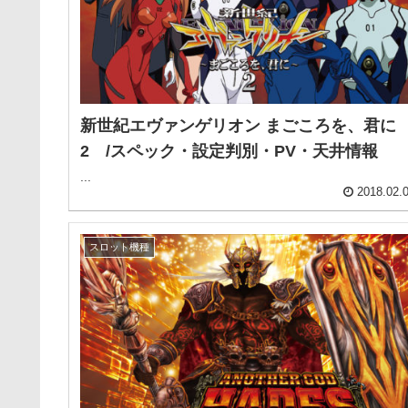
新世紀エヴァンゲリオン まごころを、君に
2 /スペック・設定判別・PV・天井情報
...
2018.02.
スロット機種