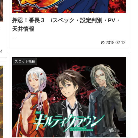
押忍！番長３ /スペック・設定判別・PV・
‐
天井情報
...
2018.02.12
14
スロット機種