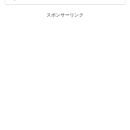
スポンサーリンク