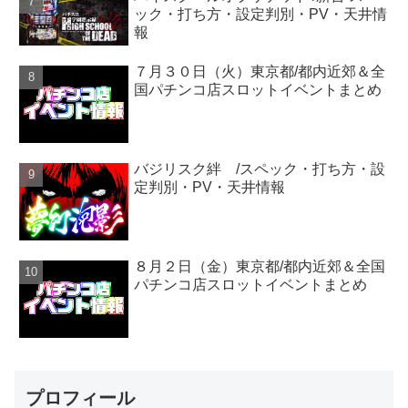
ック・打ち方・設定判別・PV・天井情
報
７月３０日（火）東京都/都内近郊＆全
国パチンコ店スロットイベントまとめ
バジリスク絆 /スペック・打ち方・設
定判別・PV・天井情報
８月２日（金）東京都/都内近郊＆全国
パチンコ店スロットイベントまとめ
プロフィール