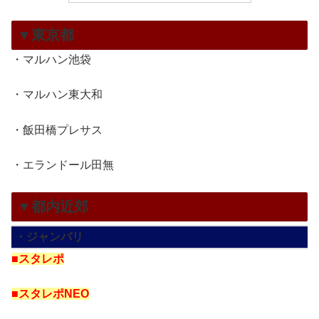
▼東京都
・マルハン池袋
・マルハン東大和
・飯田橋プレサス
・エランドール田無
▼都内近郊
・ジャンバリ
■スタレポ
■スタレポNEO