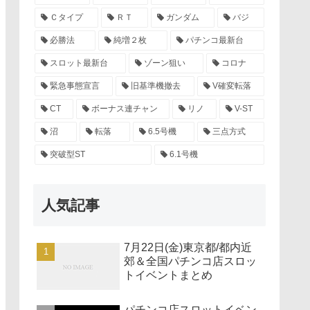
Ｃタイプ
ＲＴ
ガンダム
バジ
必勝法
純増２枚
パチンコ最新台
スロット最新台
ゾーン狙い
コロナ
緊急事態宣言
旧基準機撤去
V確変転落
CT
ボーナス連チャン
リノ
V-ST
沼
転落
6.5号機
三点方式
突破型ST
6.1号機
人気記事
7月22日(金)東京都/都内近
郊＆全国パチンコ店スロッ
トイベントまとめ
パチンコ店スロットイベン