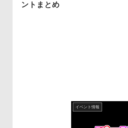
ントまとめ
イベント情報