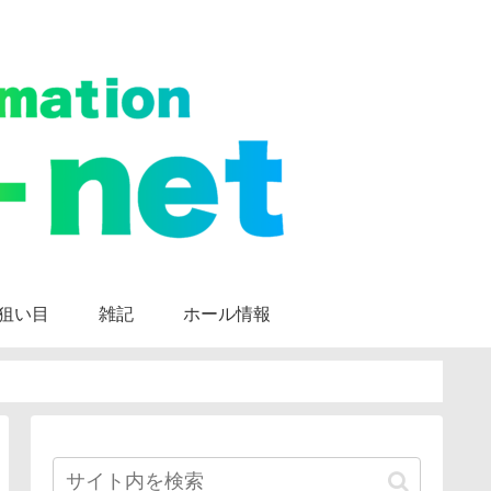
/狙い目
雑記
ホール情報