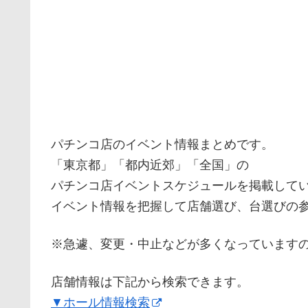
パチンコ店のイベント情報まとめです。
「東京都」「都内近郊」「全国」の
パチンコ店イベントスケジュールを掲載して
イベント情報を把握して店舗選び、台選びの
※急遽、変更・中止などが多くなっています
店舗情報は下記から検索できます。
▼ホール情報検索