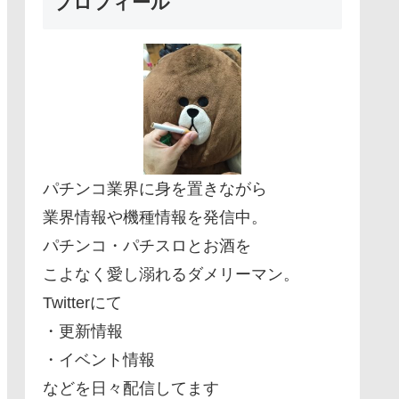
プロフィール
パチンコ業界に身を置きながら
業界情報や機種情報を発信中。
パチンコ・パチスロとお酒を
こよなく愛し溺れるダメリーマン。
Twitterにて
・更新情報
・イベント情報
などを日々配信してます