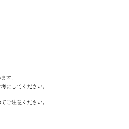
います。
参考にしてください。
のでご注意ください。