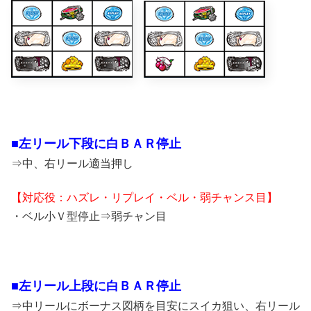
■左リール下段に白ＢＡＲ停止
⇒中、右リール適当押し
【対応役：ハズレ・リプレイ・ベル・弱チャンス目】
・ベル小Ｖ型停止⇒弱チャン目
■左リール上段に白ＢＡＲ停止
⇒中リールにボーナス図柄を目安にスイカ狙い、右リール