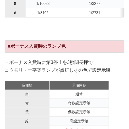
1/10923
1/3277
5
1/8192
1/2731
6
■ボーナス入賞時のランプ色
・ボーナス入賞時に第3停止を3秒間長押で
コウモリ・十字架ランプが点灯しその色で設定示唆
色種類
示唆内容
通常
白
奇数設定示唆
青
偶数設定示唆
黄
高設定示唆
緑