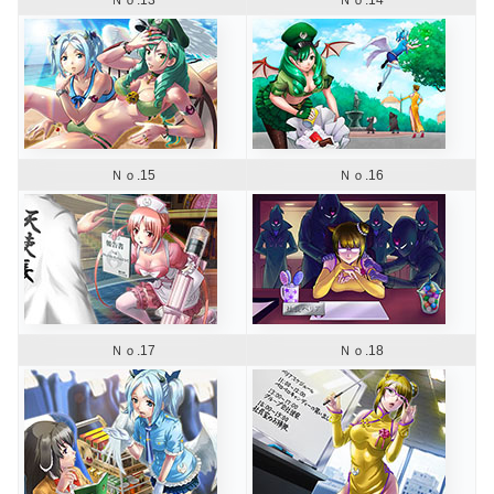
Ｎｏ.13
Ｎｏ.14
Ｎｏ.15
Ｎｏ.16
Ｎｏ.17
Ｎｏ.18