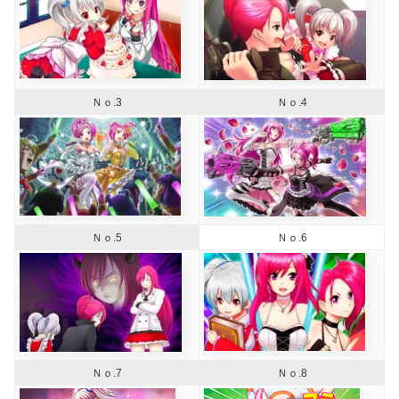
Ｎｏ.3
Ｎｏ.4
Ｎｏ.5
Ｎｏ.6
Ｎｏ.7
Ｎｏ.8