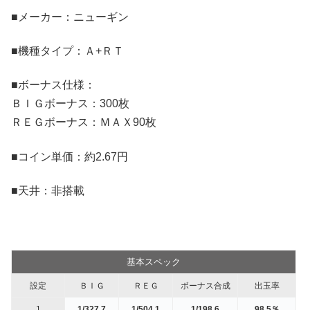
■メーカー：ニューギン
■機種タイプ：Ａ+ＲＴ
■ボーナス仕様：
ＢＩＧボーナス：300枚
ＲＥＧボーナス：ＭＡＸ90枚
■コイン単価：約2.67円
■天井：非搭載
基本スペック
設定
ＢＩＧ
ＲＥＧ
ボーナス合成
出玉率
1
1/327.7
1/504.1
1/198.6
98.5％