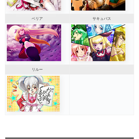
ベリア
サキュバス
リルー