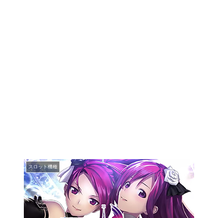
スロット機種