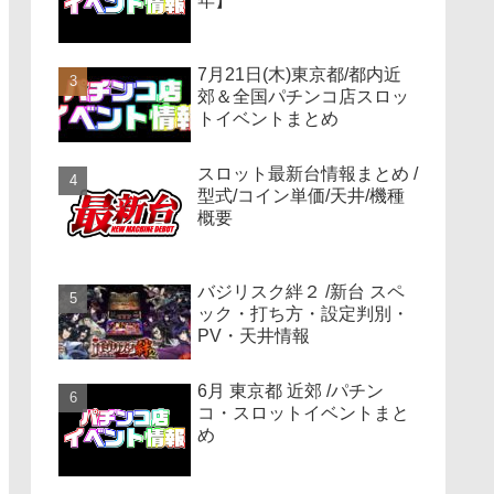
年】
7月21日(木)東京都/都内近
郊＆全国パチンコ店スロッ
トイベントまとめ
スロット最新台情報まとめ /
型式/コイン単価/天井/機種
概要
バジリスク絆２ /新台 スペ
ック・打ち方・設定判別・
PV・天井情報
6月 東京都 近郊 /パチン
コ・スロットイベントまと
め