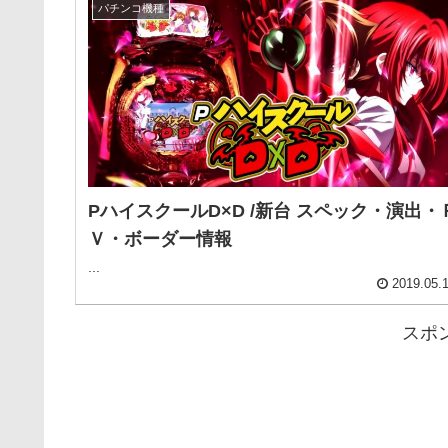
パチンコ機種
PハイスクールD×D /新台 スペック・演出・
Ｖ・ボーダー情報
...
2019.05.
スポ