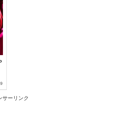
Ｐ
19
ンサーリンク