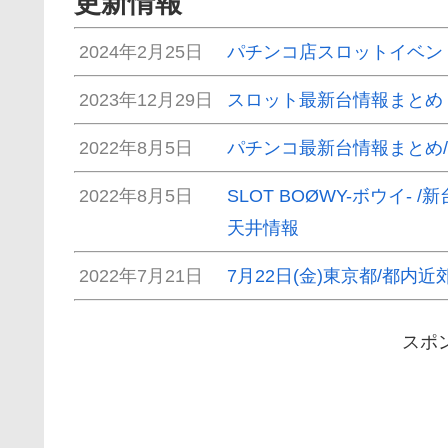
更新情報
2024年2月25日
パチンコ店スロットイベント
2023年12月29日
スロット最新台情報まとめ 
2022年8月5日
パチンコ最新台情報まとめ/
2022年8月5日
SLOT BOØWY-ボウイ-
天井情報
2022年7月21日
7月22日(金)東京都/都
スポ