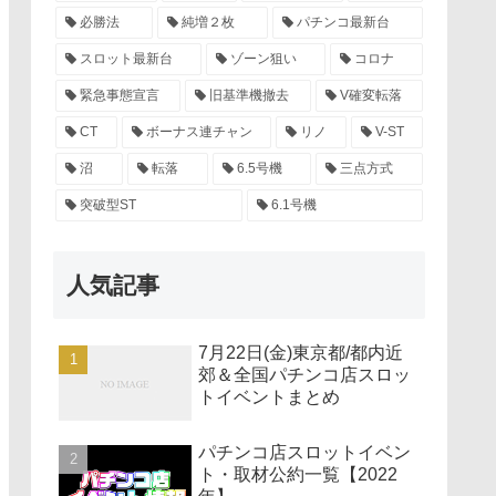
必勝法
純増２枚
パチンコ最新台
スロット最新台
ゾーン狙い
コロナ
緊急事態宣言
旧基準機撤去
V確変転落
CT
ボーナス連チャン
リノ
V-ST
沼
転落
6.5号機
三点方式
突破型ST
6.1号機
人気記事
7月22日(金)東京都/都内近
郊＆全国パチンコ店スロッ
トイベントまとめ
パチンコ店スロットイベン
ト・取材公約一覧【2022