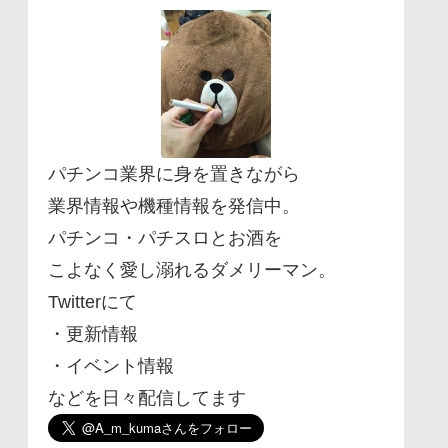
パチンコ業界に身を置きながら
業界情報や機種情報を発信中。
パチンコ・パチスロとお酒を
こよなく愛し溺れるダメリーマン。
Twitterにて
・更新情報
・イベント情報
などを日々配信してます