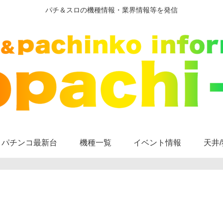
パチ＆スロの機種情報・業界情報等を発信
パチンコ最新台
機種一覧
イベント情報
天井