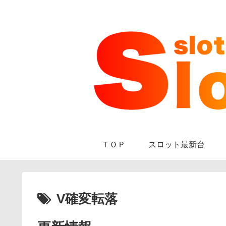
ＴＯＰ
スロット最新台
V確変転落