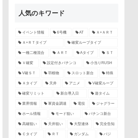
人気のキワード
イベント情報
6号機
AT
Ａ+ＡＲＴ
Ａ+ＲＴタイプ
確変ループタイプ
一種二種混合
ＡＲＴ
Aタイプ
ＳＴ
Ｖ確変
設定付きパチンコ
小当りRUSH
V確ＳＴ
羽根物
スロット新台
特殊
Ａタイプ
天井
アニメ
V確変ループ
確変リミット
新台導入日
遊タイム
業界情報
軍資金調達
電役
ジャグラー
ホール情報
モード狙い
パチンコ新台
高確狙い
天井狙い
大型連休
完全告知
Ｃタイプ
ＲＴ
ガンダム
バジ