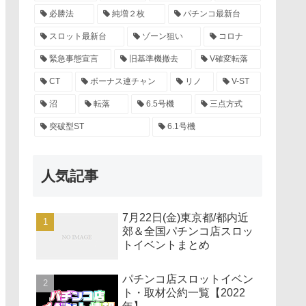
必勝法
純増２枚
パチンコ最新台
スロット最新台
ゾーン狙い
コロナ
緊急事態宣言
旧基準機撤去
V確変転落
CT
ボーナス連チャン
リノ
V-ST
沼
転落
6.5号機
三点方式
突破型ST
6.1号機
人気記事
7月22日(金)東京都/都内近
郊＆全国パチンコ店スロッ
トイベントまとめ
パチンコ店スロットイベン
ト・取材公約一覧【2022