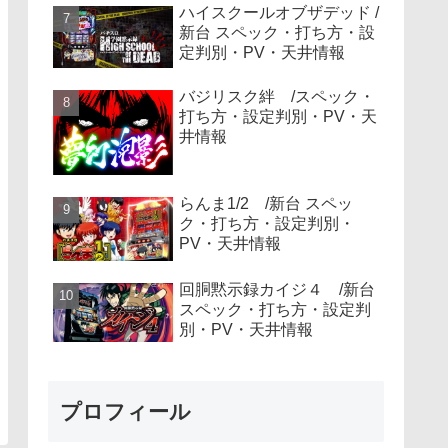
ハイスクールオブザデッド /
新台 スペック・打ち方・設
定判別・PV・天井情報
バジリスク絆 /スペック・
打ち方・設定判別・PV・天
井情報
らんま1/2 /新台 スペッ
ク・打ち方・設定判別・
PV・天井情報
回胴黙示録カイジ４ /新台
スペック・打ち方・設定判
別・PV・天井情報
プロフィール