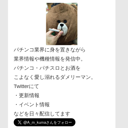
パチンコ業界に身を置きながら
業界情報や機種情報を発信中。
パチンコ・パチスロとお酒を
こよなく愛し溺れるダメリーマン。
Twitterにて
・更新情報
・イベント情報
などを日々配信してます